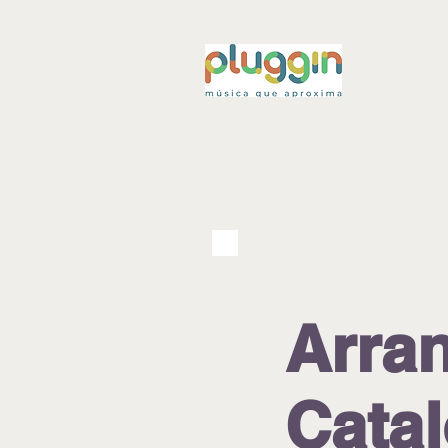
Arra
Cata