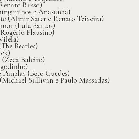
Renato Russo)
inguinhos e Anastácia)
e (Almir Sater e Renato Teixeira)
mor (Lulu Santos)
(Rogério Flausino)
ilela)
(The Beatles)
ack)
 (Zeca Baleiro)
agodinho)
e Panelas (Beto Guedes)
Michael Sullivan e Paulo Massadas)