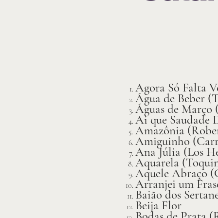
Agora Só Falta V
Água de Beber (T
Águas de Março 
Ai que Saudade D
Amazônia (Rober
Amiguinho (Carr
Ana Júlia (Los H
Aquarela (Toquin
Aquele Abraço (G
Arranjei um Fras
Baião dos Sertan
Beija Flor
Bodas de Prata (