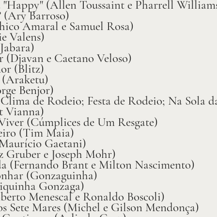
d "Happy" (Allen Toussaint e Pharrell William
é? (Ary Barroso)
Chico Amaral e Samuel Rosa)
e Valens)
 Jabara)
 (Djavan e Caetano Veloso)
r (Blitz)
(Araketu)
rge Benjor)
Clima de Rodeio; Festa de Rodeio; Na Sola d
t Vianna)
Viver (Cúmplices de
Um Resgate)
iro (Tim Maia)
Maurício Gaetani)
nz Gruber e Joseph Mohr)
da (Fernando Brant e Milton Nascimento)
onhar (Gonzaguinha)
iquinha Gonzaga)
erto Menescal e Ronaldo Boscoli)
s Sete Mares (Michel e Gilson Mendonça)