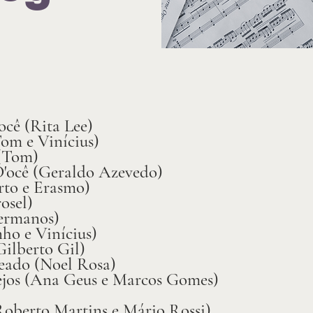
ocê (Rita Lee)
om e Vinícius)
(Tom)
'ocê (Geraldo Azevedo)
to e Erasmo)
osel)
ermanos)
ho e Vinícius)
ilberto Gil)
eado (Noel Rosa)
ejos (Ana Geus e Marcos Gomes)
Roberto Martins e Mário Rossi)