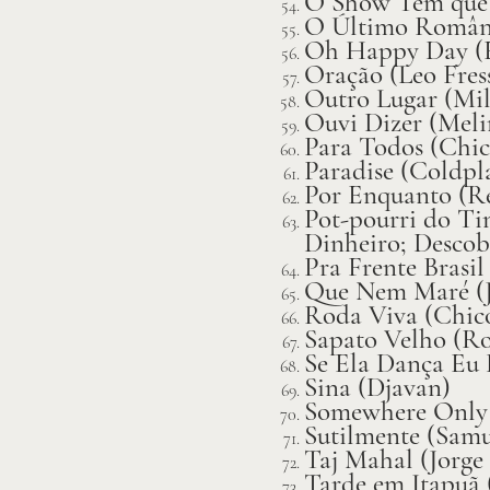
O Show Tem que 
O Último Românt
Oh Happy Day (
Oração (Leo Fres
Outro Lugar (Mi
Ouvi Dizer (Mel
Para Todos (Chic
Paradise (Coldpl
Por Enquanto (R
Pot-pourri do T
Dinheiro; Descob
Pra Frente Brasil
Que Nem Maré (J
Roda Viva (Chic
Sapato Velho (R
Se Ela Dança Eu
Sina (Djavan)
Somewhere Only 
Sutilmente (Samu
Taj Mahal (Jorge 
Tarde em Itapuã 