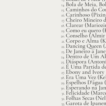
Bola de Meia, Bo
Caminhos do Cor
Carinhoso (Pixin
Cheiro Mineiro d
Clarear (Mariozi
Como eu quero (
Conselho (Almir
Corpo e Alma (Kl
Dancing Queen 
De Janeiro a Jan
Dentro de Um Abr
Diáspora (Antoni
É Uma Partida de
Ebony and Ivory
Era Uma Vez (Kel
Espelhos D'água 
Esperando na Jan
Felicidade (Marce
Folhas Secas (Ne
Garota de Ipanem