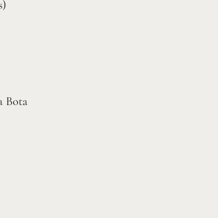
s)
a Bota