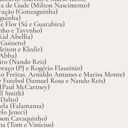
la de Gude (Milton Nascimento)
ação (Gonzaguinha)
guinha)
e Flor (Sá e Guarabira)
nho e Tavynho)
Kid Abelha)
 Guineto)
eiton e Kledir)
(Abba)
eiro (Nando Reis)
aço (PJ e Rogério Flausinio)
o Freitas, Arnaldo Antunes e Marisa Monte)
 Futebol (Samuel Rosa e Nando Reis)
 (Paul McCartney)
l Smith)
(Dalto)
ela (Falamansa)
lo Jeneci)
lson Cavaquinho)
a (Tom e Vinícius)