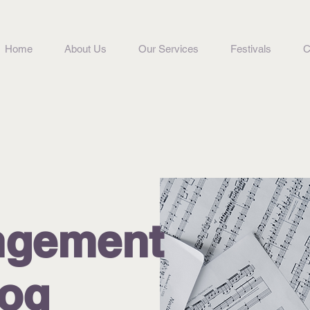
Home
About Us
Our Services
Festivals
C
ngement
log