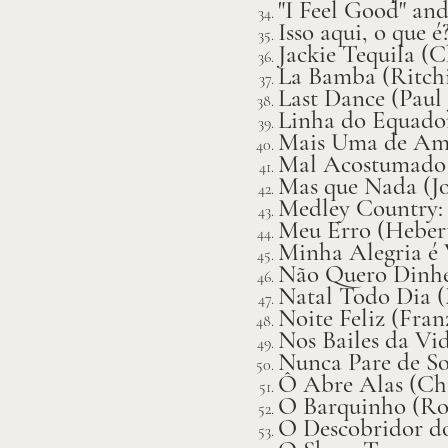
"I Feel Good" an
Isso aqui, o que 
Jackie Tequila (
La Bamba (Ritchi
Last Dance (Paul
Linha do Equador
Mais Uma de Amo
Mal Acostumado 
Mas que Nada (Jo
Medley Country: 
Meu Erro (Heber
Minha Alegria é 
Não Quero Dinhe
Natal Todo Dia (
Noite Feliz (Fra
Nos Bailes da Vi
Nunca Pare de S
Ô Abre Alas (Ch
O Barquinho (Rob
O Descobridor do