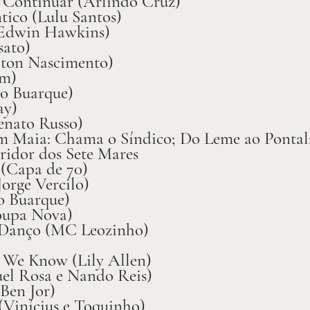
Continuar (Arlindo Cruz)
ico (Lulu Santos)
Edwin Hawkins)
sato)
lton Nascimento)
im)
o Buarque)
ay)
enato Russo)
im Maia: Chama o Síndico; Do Leme ao Ponta
ridor dos Sete Mares
 (Capa de 70)
orge Vercilo)
o Buarque)
oupa Nova)
 Danço (MC Leozinho)
We Know (Lily Allen)
el Rosa e Nando Reis)
Ben Jor)
(Vinícius e Toquinho)